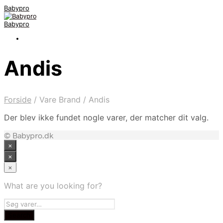
Babypro
Babypro
Andis
Forside
/
Vare Brand
/
Andis
Der blev ikke fundet nogle varer, der matcher dit valg.
© Babypro.dk
×
×
×
What are you looking for?